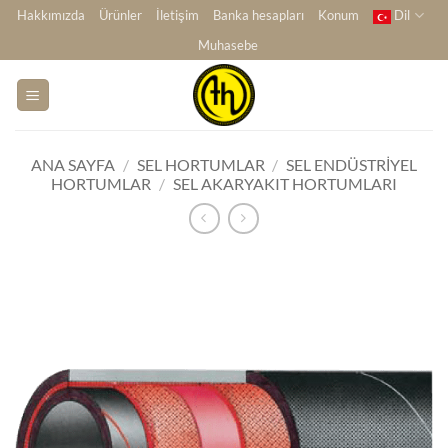
İçeriğe
Hakkımızda
Ürünler
İletişim
Banka hesapları
Konum
Dil
atla
Muhasebe
ANA SAYFA
/
SEL HORTUMLAR
/
SEL ENDÜSTRIYEL
HORTUMLAR
/
SEL AKARYAKIT HORTUMLARI