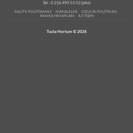
Tel : 0 216 493 53 53 (pbx)
KALITE POLITIKAMIZ
MAKALELER
GIZLILIK POLITIKASI
BANKA HESAPLARI
İLETIŞIM
Tuzla Hortum © 2026
Desteğe ihtiyacınız olduğunda, bir mesaj uzaklıktayız.