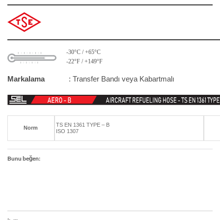
-30°C / +65°C
-22°F / +149°F
Markalama
: Transfer Bandı veya Kabartmalı
TS EN 1361 TYPE – B
Norm
ISO 1307
Bunu beğen: