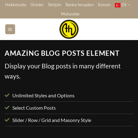
İçeriğe
Hakkımızda
Ürünler
İletişim
Banka hesapları
Konum
Dil
atla
Muhasebe
AMAZING BLOG POSTS ELEMENT
Display your Blog posts in many different
ways.
Unlimited Styles and Options
Select Custom Posts
Slider / Row / Grid and Masonry Style