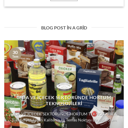
BLOG POST IN A GRID
30
Tem
GIDA VE İÇECEK SEKTÖRÜNDE HORTUM
TEKNOLOJİLERİ
GIDA VE İÇECEK SEKTÖRÜNDE HORTUM TEKNOLOJİLERİ
Tüketiciye Ulaşan Kalitenin İlk Temas Noktası Bir süt dolum
[...]