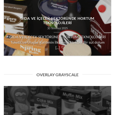
GIDA VE İÇECEK SEKTÖRÜNDE HORTUM
TEKNOLOJİLERİ
30 Temmuz 2025
GIDA VE İÇECEK SEKTÖRÜNDE HORTUM TEKNOLOJİLERİ
Tüketiciye Ulaşan Kalitenin İlk Temas Noktası Bir süt dolum
[...]
OVERLAY GRAYSCALE