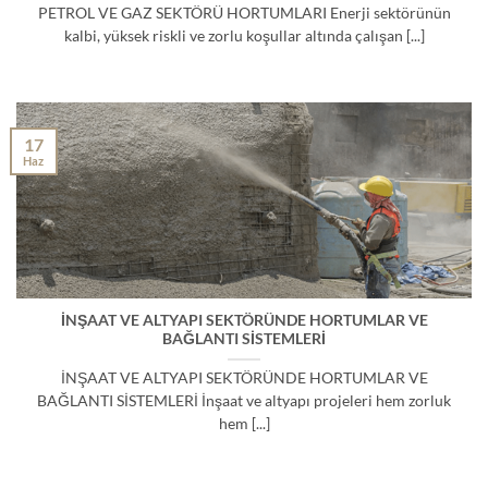
PETROL VE GAZ SEKTÖRÜ HORTUMLARI Enerji sektörünün
kalbi, yüksek riskli ve zorlu koşullar altında çalışan [...]
17
Haz
İNŞAAT VE ALTYAPI SEKTÖRÜNDE HORTUMLAR VE
BAĞLANTI SİSTEMLERİ
İNŞAAT VE ALTYAPI SEKTÖRÜNDE HORTUMLAR VE
BAĞLANTI SİSTEMLERİ İnşaat ve altyapı projeleri hem zorluk
hem [...]