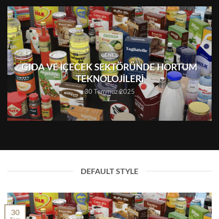
GENEL
GIDA VE İÇECEK SEKTÖRÜNDE HORTUM
TEKNOLOJİLERİ
30 Temmuz 2025
DEFAULT STYLE
30