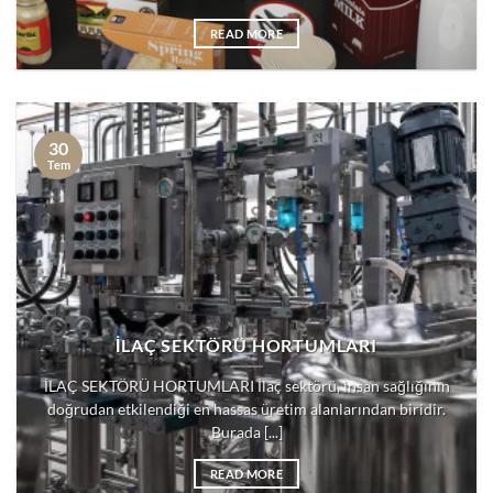
READ MORE
30
Tem
İLAÇ SEKTÖRÜ HORTUMLARI
İLAÇ SEKTÖRÜ HORTUMLARI İlaç sektörü, insan sağlığının
doğrudan etkilendiği en hassas üretim alanlarından biridir.
Burada [...]
READ MORE