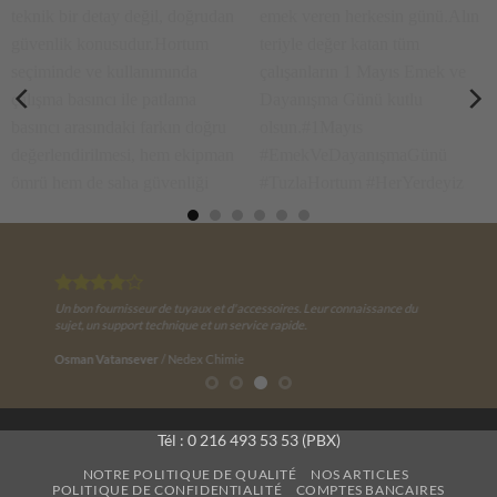
Basınç değerleri sadece
Üreten, geliştiren ve sahada
teknik bir detay değil,
emek veren herkesin günü.
doğrudan güvenlik
Alın teriyle değer katan tüm
konusudur. Hortum
çalışanların 1 Mayıs Emek ve
On peut dire que nos pensées sont positives, à condition qu'elles n
du
conduisent pas à l'inertie. Nous espérons que la qualité de votre se
seçiminde ve kullanımında
Dayanışma Günü kutlu olsun.
continuera d'augmenter. Qualité de service de votre équipe comme
çalışma basıncı ile patlama
#1Mayıs
+ Qualité produit + Qualité prix.
basıncı arasındaki farkın
#EmekVeDayanışmaGünü
Résat Elbirlik
/
PEYMAK
doğru değerlendirilmesi, hem
#TuzlaHortum #HerYerdeyiz
ekipman ömrü hem de saha
güvenliği için kritik öneme
Tél : 0 216 493 53 53 (PBX)
sahiptir. Doğru ürün, doğru
NOTRE POLITIQUE DE QUALITÉ
NOS ARTICLES
kullanım, güvenli çalışma.
POLITIQUE DE CONFIDENTIALITÉ
COMPTES BANCAIRES