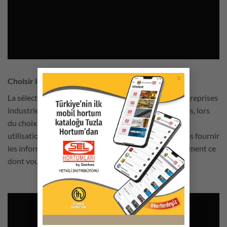
×
Choisir le bon produit - tuyau
La sélection des tuyaux est un processus dans les entreprises
industrielles commettent souvent des erreurs. Parfois, lors
du choix du bon produit, il peut y avoir une mauvaise
utilisation. Notre objectif dans cette vidéo est de vous fournir
les informations nécessaires pour déterminer exactement ce
dont vous avez besoin à l'étape de l'achat du produit.